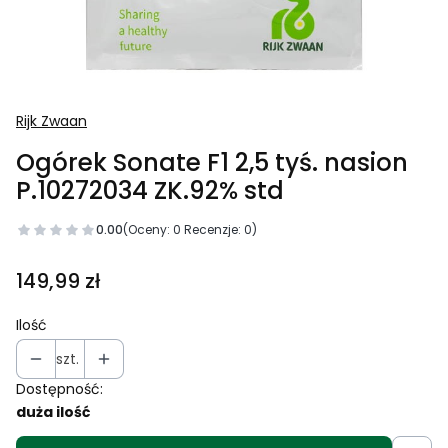
Rijk Zwaan
Ogórek Sonate F1 2,5 tyś. nasion
P.10272034 ZK.92% std
0.00
(Oceny: 0 Recenzje: 0)
Cena
149,99 zł
Ilość
szt.
Dostępność:
duża ilość