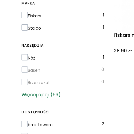
MARKA
Marka
1
Fiskars
1
Stalco
Fiskars 
NARZĘDZIA
Cena
28,90 zł
Narzędzia
1
Nóż
0
Basen
0
Brzeszczot
Więcej opcji (63)
DOSTĘPNOŚĆ
Dostępność
2
brak towaru