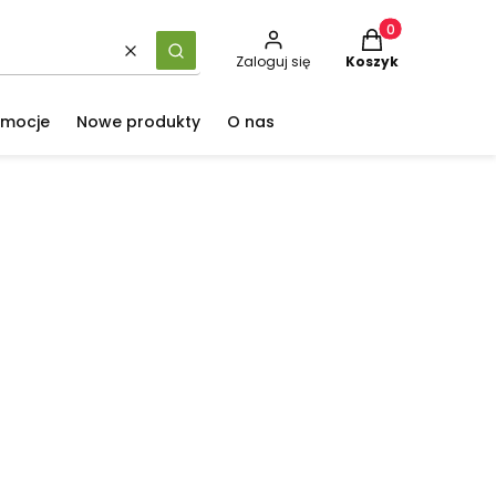
Produkty w koszy
Wyczyść
Szukaj
Zaloguj się
Koszyk
omocje
Nowe produkty
O nas