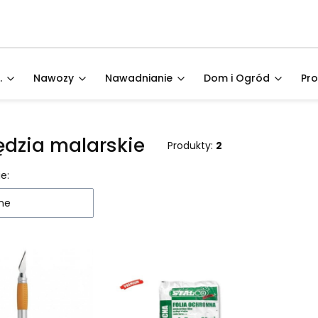
.
Nawozy
Nawadnianie
Dom i Ogród
Pr
ędzia malarskie
Produkty:
2
 produktów
e:
ne