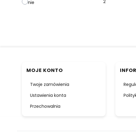
2
nie
Linki w stopce
MOJE KONTO
INFO
Twoje zamówienia
Regul
Ustawienia konta
Polit
Przechowalnia