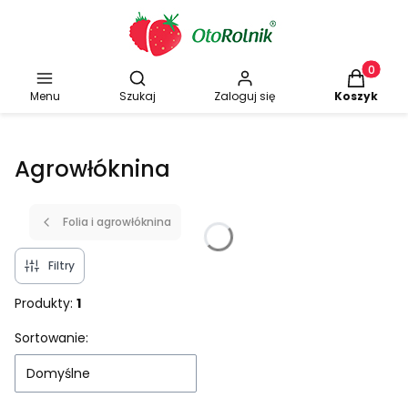
Otwórz wyszukiwarkę
Produkty w
Menu
Szukaj
Zaloguj się
Koszyk
Agrowłóknina
Folia i agrowłóknina
Filtry
Produkty:
1
Lista produktów
Sortowanie:
Domyślne