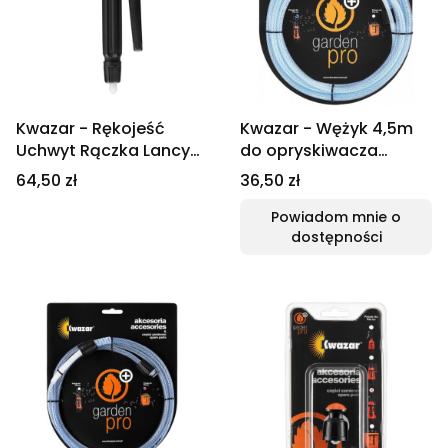
Kwazar - Rękojeść
Kwazar - Wężyk 4,5m
Uchwyt Rączka Lancy
do opryskiwacza
Opryskiwacza Orion
Garden Pro Orion
Cena
Cena
64,50 zł
36,50 zł
Powiadom mnie o
dostępności