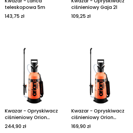
Kwazar - Lanca
Kwazar - Opryskiwacz
teleskopowa 5m
ciśnieniowy Gaja 2l
Cena
Cena
143,75 zł
109,25 zł
Kwazar - Opryskiwacz
Kwazar - Opryskiwacz
ciśnieniowy Orion
ciśnieniowy Orion
Super 12l
Super 6l
Cena
Cena
244,90 zł
169,90 zł