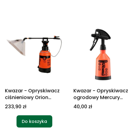
Kwazar - Opryskiwacz
Kwazar - Opryskiwacz
ciśnieniowy Orion
ogrodowy Mercury
Super 9l + osłona
Super 360 1l
Cena
Cena
233,90 zł
40,00 zł
herbicydowa
Do koszyka