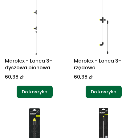
Marolex - Lanca 3-
Marolex - Lanca 3-
dyszowa pionowa
rzędowa
Cena
Cena
60,38 zł
60,38 zł
Do koszyka
Do koszyka