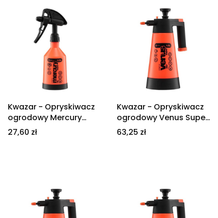
Kwazar - Opryskiwacz
Kwazar - Opryskiwacz
ogrodowy Mercury
ogrodowy Venus Super
Super 360 500ml
360 1,5l
Cena
Cena
27,60 zł
63,25 zł