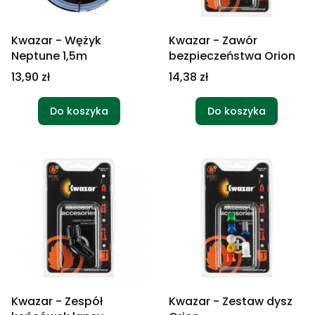
Kwazar - Wężyk
Kwazar - Zawór
Neptune 1,5m
bezpieczeństwa Orion
Cena
Cena
13,90 zł
14,38 zł
Do koszyka
Do koszyka
Kwazar - Zespół
Kwazar - Zestaw dysz