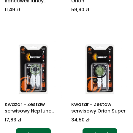
końcówek lancy
Orion
Garden Pro
Cena
Cena
11,49 zł
59,90 zł
Kwazar - Zestaw
Kwazar - Zestaw
serwisowy Neptune
serwisowy Orion Super
Super
Cena
Cena
17,83 zł
34,50 zł