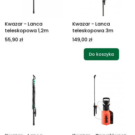
Kwazar - Lanca
Kwazar - Lanca
teleskopowa 1,2m
teleskopowa 3m
Cena
Cena
55,90 zł
149,00 zł
Do koszyka