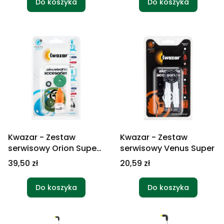
Do koszyka
Do koszyka
Kwazar - Zestaw
Kwazar - Zestaw
serwisowy Orion Super
serwisowy Venus Super
HD Acid Line
Cena
Cena
39,50 zł
20,59 zł
Do koszyka
Do koszyka