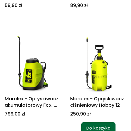
zaworu dozującego
zaworem dozującym
Cena
Cena
59,90 zł
89,90 zł
Marolex - Opryskiwacz
Marolex - Opryskiwacz
akumulatorowy Fx x-
ciśnieniowy Hobby 12
line 7
Cena
Cena
799,00 zł
250,90 zł
Do koszyka