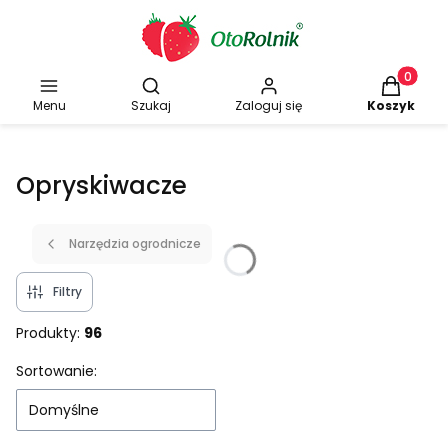
Otwórz wyszukiwarkę
Produkty w
Menu
Szukaj
Zaloguj się
Koszyk
Opryskiwacze
Narzędzia ogrodnicze
Filtry
Produkty:
96
Lista produktów
Sortowanie:
Domyślne