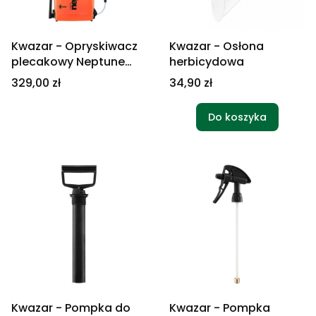
Kwazar - Opryskiwacz
Kwazar - Osłona
plecakowy Neptune
herbicydowa
Super New 15l + osłona
Cena
Cena
329,00 zł
34,90 zł
herbicydowa
Do koszyka
Kwazar - Pompka do
Kwazar - Pompka