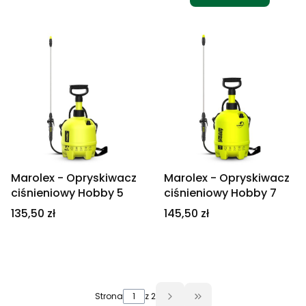
Marolex - Opryskiwacz
Marolex - Opryskiwacz
ciśnieniowy Hobby 5
ciśnieniowy Hobby 7
Cena
Cena
135,50 zł
145,50 zł
Strona
z 2
Przejdź do ostatniej 