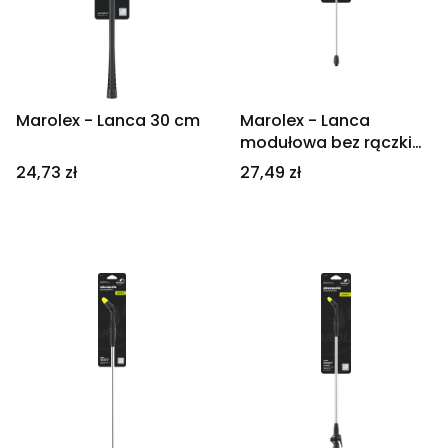
Marolex - Lanca 30 cm
Marolex - Lanca
modułowa bez rączki
60 cm
Cena
Cena
24,73 zł
27,49 zł