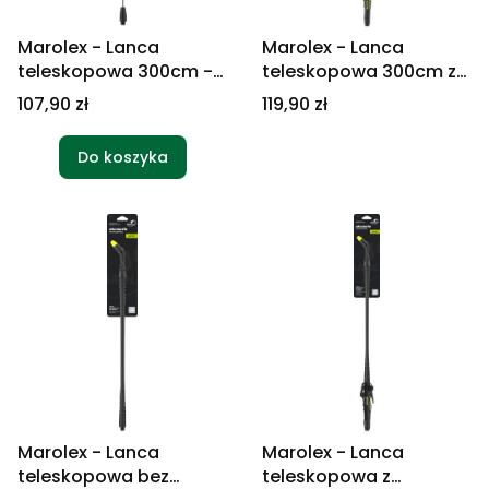
Marolex - Lanca
Marolex - Lanca
teleskopowa 300cm -
teleskopowa 300cm z
Maxi
zaworem i rączką -
Cena
Cena
107,90 zł
119,90 zł
Maxi
Do koszyka
Marolex - Lanca
Marolex - Lanca
teleskopowa bez
teleskopowa z