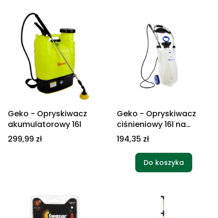
Geko - Opryskiwacz
Geko - Opryskiwacz
akumulatorowy 16l
ciśnieniowy 16l na
kołach
Cena
Cena
299,99 zł
194,35 zł
Do koszyka