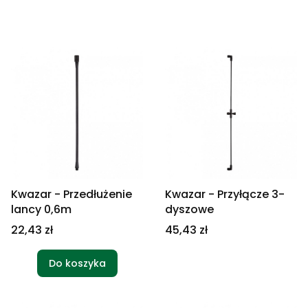
Kwazar - Przedłużenie
Kwazar - Przyłącze 3-
lancy 0,6m
dyszowe
Cena
Cena
22,43 zł
45,43 zł
Do koszyka