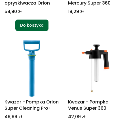
opryskiwacza Orion
Mercury Super 360
Cena
Cena
58,90 zł
18,29 zł
Do koszyka
Kwazar - Pompka Orion
Kwazar - Pompka
Super Cleaning Pro+
Venus Super 360
Cena
Cena
49,99 zł
42,09 zł