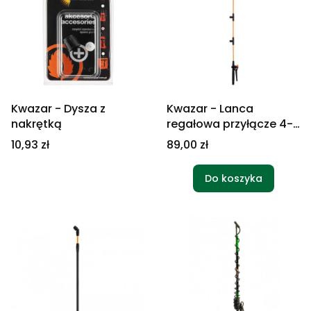
Kwazar - Dysza z
Kwazar - Lanca
nakrętką
regałowa przyłącze 4-
dyszowe
Cena
Cena
10,93 zł
89,00 zł
Do koszyka