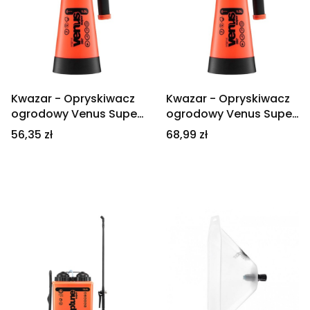
Kwazar - Opryskiwacz
Kwazar - Opryskiwacz
ogrodowy Venus Super
ogrodowy Venus Super
360 1l
360 2l
Cena
Cena
56,35 zł
68,99 zł