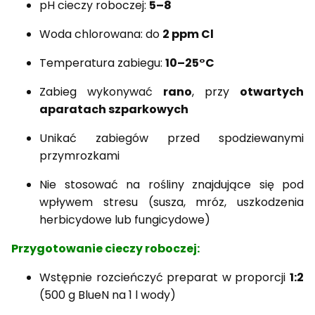
pH cieczy roboczej:
5–8
Woda chlorowana: do
2 ppm Cl
Temperatura zabiegu:
10–25°C
Zabieg wykonywać
rano
, przy
otwartych
aparatach szparkowych
Unikać zabiegów przed spodziewanymi
przymrozkami
Nie stosować na rośliny znajdujące się pod
wpływem stresu (susza, mróz, uszkodzenia
herbicydowe lub fungicydowe)
Przygotowanie cieczy roboczej:
Wstępnie rozcieńczyć preparat w proporcji
1:2
(500 g BlueN na 1 l wody)