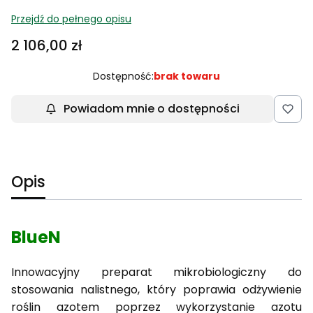
Przejdź do pełnego opisu
Cena
2 106,00 zł
Dostępność:
brak towaru
Powiadom mnie o dostępności
Opis
BlueN
Innowacyjny preparat mikrobiologiczny do
stosowania nalistnego, który poprawia odżywienie
roślin azotem poprzez wykorzystanie azotu