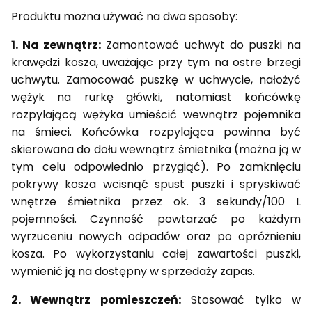
Produktu można używać na dwa sposoby:
1. Na zewnątrz:
Zamontować uchwyt do puszki na
krawędzi kosza, uważając przy tym na ostre brzegi
uchwytu. Zamocować puszkę w uchwycie, nałożyć
wężyk na rurkę główki, natomiast końcówkę
rozpylającą wężyka umieścić wewnątrz pojemnika
na śmieci. Końcówka rozpylająca powinna być
skierowana do dołu wewnątrz śmietnika (można ją w
tym celu odpowiednio przygiąć). Po zamknięciu
pokrywy kosza wcisnąć spust puszki i spryskiwać
wnętrze śmietnika przez ok. 3 sekundy/100 L
pojemności. Czynność powtarzać po każdym
wyrzuceniu nowych odpadów oraz po opróżnieniu
kosza. Po wykorzystaniu całej zawartości puszki,
wymienić ją na dostępny w sprzedaży zapas.
2. Wewnątrz pomieszczeń:
Stosować tylko w