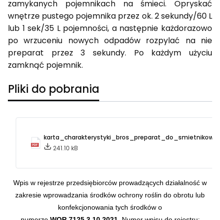
zamykanych pojemnikach na śmieci. Opryskać
wnętrze pustego pojemnika przez ok. 2 sekundy/60 L
lub 1 sek/35 L pojemności, a następnie każdorazowo
po wrzuceniu nowych odpadów rozpylać na nie
preparat przez 3 sekundy. Po każdym użyciu
zamknąć pojemnik.
Pliki do pobrania
karta_charakterystyki_bros_preparat_do_smietnikow.p
241.10 kB
Wpis w rejestrze przedsiębiorców prowadzących działalność w
zakresie wprowadzania środków ochrony roślin do obrotu lub
konfekcjonowania tych środków o
numerze
WOR.7125.3.10.2021.
Numer wpisu do rejestru: