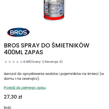
BROS SPRAY DO ŚMIETNIKÓW
400ML ZAPAS
0.00
(Oceny: 0 Recenzje: 0)
Aerozol do opryskiwania worków i pojemników na śmieci (w
domu i na zewnątrz).
Przejdź do pełnego opisu
Cena
27,30 zł
Ilość