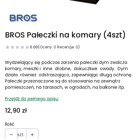
BROS Pałeczki na komary (4szt)
0.00
(Oceny: 0 Recenzje: 0)
Wydzielający się podczas żarzenia pałeczki dym zwalcza
komary, meszki i inne drobne, dokuczliwe owady. Dym
działa również odstraszająco, zapewniając długą ochronę.
Pałeczki przeznaczone są do stosowania na zewnątrz
pomieszczeń, na tarasach, w ogrodach, na balkonie itp.
Przejdź do pełnego opisu
Cena
12,90 zł
Ilość
szt.