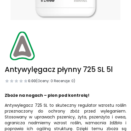
Antywylęgacz płynny 725 SL 5l
0.00
(Oceny: 0 Recenzje: 0)
Zboże na nogach – plon pod kontrolą!
Antywylegacz 725 SL to skuteczny regulator wzrostu roślin
przeznaczony do ochrony zbóż przed wyleganiem.
Stosowany w uprawach pszenicy, żyta, pszenżyta i owsa,
ogranicza nadmierny wzrost roślin, wzmacnia źdźbło i
poprawia ich ogólną strukturę. Dzięki temu zboża są