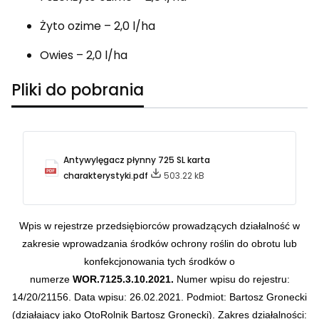
Żyto ozime – 2,0 l/ha
Owies – 2,0 l/ha
Pliki do pobrania
Antywylęgacz płynny 725 SL karta
charakterystyki.pdf
503.22 kB
Wpis w rejestrze przedsiębiorców prowadzących działalność w
zakresie wprowadzania środków ochrony roślin do obrotu lub
konfekcjonowania tych środków o
numerze
WOR.7125.3.10.2021.
Numer wpisu do rejestru:
14/20/21156.
Data wpisu: 26.02.2021.
Podmiot: Bartosz Gronecki
(działający jako OtoRolnik Bartosz Gronecki).
Zakres działalności: