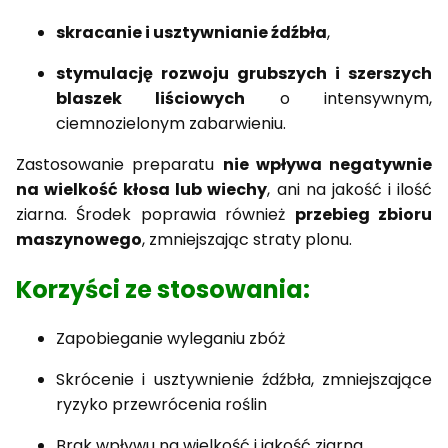
skracanie i usztywnianie źdźbła
,
stymulację rozwoju grubszych i szerszych
blaszek liściowych
o intensywnym,
ciemnozielonym zabarwieniu.
Zastosowanie preparatu
nie wpływa negatywnie
na wielkość kłosa lub wiechy
, ani na jakość i ilość
ziarna. Środek poprawia również
przebieg zbioru
maszynowego
, zmniejszając straty plonu.
Korzyści ze stosowania:
Zapobieganie wyleganiu zbóż
Skrócenie i usztywnienie źdźbła, zmniejszające
ryzyko przewrócenia roślin
Brak wpływu na wielkość i jakość ziarna